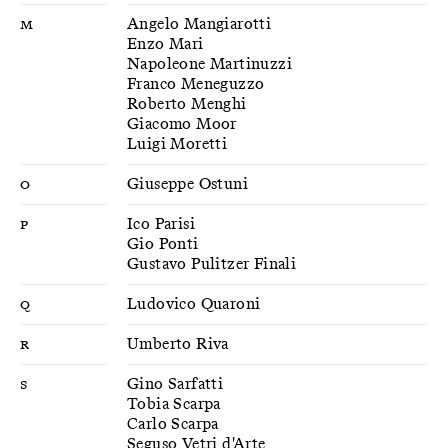
M
Angelo Mangiarotti
Enzo Mari
Napoleone Martinuzzi
Franco Meneguzzo
Roberto Menghi
Giacomo Moor
Luigi Moretti
O
Giuseppe Ostuni
P
Ico Parisi
Gio Ponti
Gustavo Pulitzer Finali
Q
Ludovico Quaroni
R
Umberto Riva
S
Gino Sarfatti
Tobia Scarpa
Carlo Scarpa
Seguso Vetri d'Arte