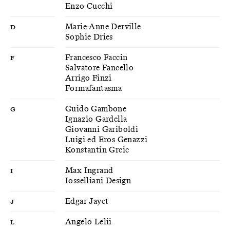
Enzo Cucchi
D
Marie-Anne Derville
Sophie Dries
F
Francesco Faccin
Salvatore Fancello
Arrigo Finzi
Formafantasma
G
Guido Gambone
Ignazio Gardella
Giovanni Gariboldi
Luigi ed Eros Genazzi
Konstantin Grcic
I
Max Ingrand
Iosselliani Design
J
Edgar Jayet
L
Angelo Lelii