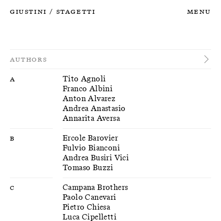
Giustini
Stagetti
Menu
/
Authors
A
Tito Agnoli
Franco Albini
Anton Alvarez
Andrea Anastasio
Annarita Aversa
B
Ercole Barovier
Fulvio Bianconi
Andrea Busiri Vici
Tomaso Buzzi
C
Campana Brothers
Paolo Canevari
Pietro Chiesa
Luca Cipelletti